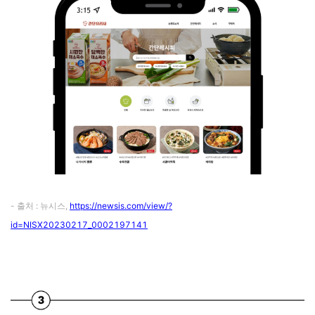
- 출처 : 뉴시스,
https://newsis.com/view/?
id=NISX20230217_0002197141