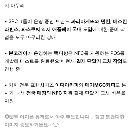
지 마무리
⠀
• SPC그룹이 운영 중인 브랜드
파리바게뜨
와
던킨, 베스킨
라빈스, 파스쿠찌
역시
애플페이 국내 도입
에 대한 준비 작
업을 모두 마무리한 상태
⠀
•
본코리아
가 운영하는
빽다방
은 NFC를 지원하는 POS를
개발해 테스트를 완료했으며 현재
결제 단말기 교체 작업
도
진행 중
⠀
• 커피 전문 프랜차이즈
이디야커피
와
메가MGC커피
도 본
사가 나서
전국 매장의 NFC 지원
결제 단말기 교체 비용을
지원
⠀
🧑🏻💬 아이폰 유저로서 아주 뿌듯합니다... 젊고 트렌디한
이미지 중요하거든요~ ^_^