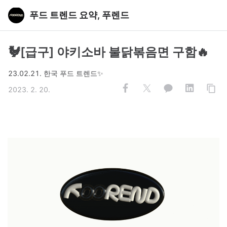
푸드 트렌드 요약, 푸렌드
🐓[급구] 야키소바 불닭볶음면 구함🔥
23.02.21. 한국 푸드 트렌드✨
2023. 2. 20.