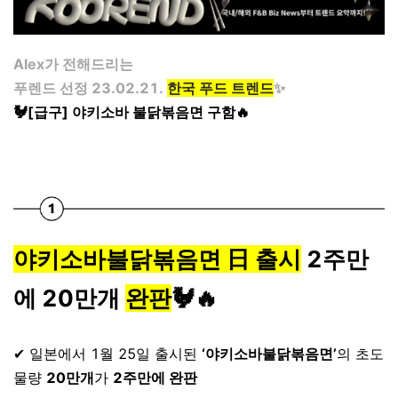
Alex가 전해드리는
푸렌드 선정
23.02.21.
한국 푸드 트렌드
✨
🐓[급구] 야키소바 불닭볶음면 구함🔥
야키소바불닭볶음면 日 출시
2주만
에 20만개
완판
🐓🔥
⠀
✔ 일본에서 1월 25일 출시된
‘야키소바불닭볶음면’
의 초도
물량
20만개
가
2주만에 완판