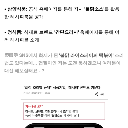
⠀
• 삼양식품:
공식 홈페이지를 통해 자사
'불닭소스'
를 활용
한 레시피북을 공개
⠀
• 정식품:
식재료 브랜드
'간단요리사'
홈페이지를 통해 여
러 레시피를 소개
⠀
🧑🏻💬 SNS에서 화제가 된
'불닭 라이스페이퍼 떡볶이'
조리
법도 있다는데... 맵찔이인 저는 도전 못하겠으니 여러분이
대신 해보실래요...?