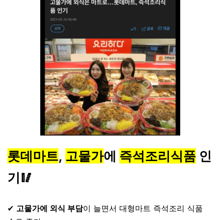
롯데마트
,
고물가
에
즉석조리식품
인
기🥢
⠀
✔
고물가에 외식 부담
이 늘면서 대형마트 즉석조리 식품