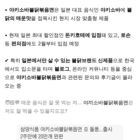
⠀
•
야키소바불닭볶음면
은 일본 대표 음식인
야키소바
에
불
닭의 매운맛
을 접목시킨 현지 시장 맞춤형 제품
⠀
• 현재 일본 최대 할인점인
돈키호테에 입점
돼 있고,
로손
등
편의점
에도 2월부터 입점 예정
⠀
✔ 특히
일본에서만 살 수 있는 불닭브랜드 신제품
으로 한국
에서도 입소문을 타며
블로그
, 온라인 커뮤니티 등을 중심
으로
야키소바불닭볶음면
과 관련된 문의와 후기글이 올라
오는 중
⠀
🧑🏻💬 매운 음식은 잘 못 먹는 저...
야끼소바불닭볶음면
은
저도 잘 먹을 수 있을지도요?