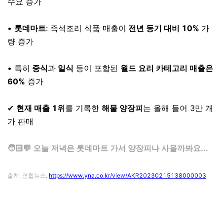
수요 증가
⠀
•
롯데마트
: 즉석조리 식품 매출이
전년 동기 대비 10%
가
량 증가
⠀
• 특히
중식
과
일식
등이 포함된
월드 요리 카테고리 매출은
60%
증가
⠀
✔
현재 매출 1위
를 기록한
해물 양장피
는 올해 들어 3만 개
가 판매
⠀
🧑🏻💬 오늘 저녁은 롯데마트 가서 양장피나 사올까봐요...
⠀
출처: 연합뉴스,
https://www.yna.co.kr/view/AKR20230215138000003