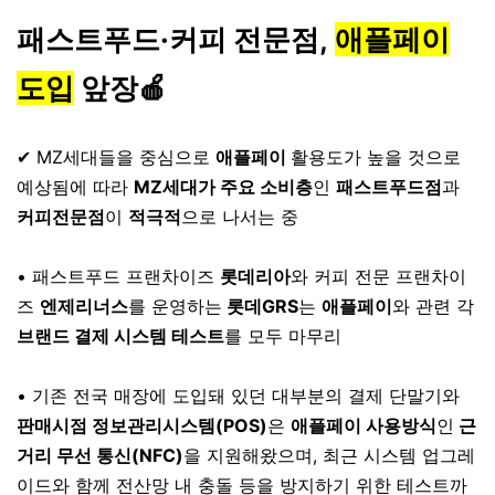
패스트푸드·커피 전문점,
애플페이
도입
앞장🍎
⠀
✔ MZ세대들을 중심으로
애플페이
활용도가 높을 것으로
예상됨에 따라
MZ세대가 주요 소비층
인
패스트푸드점
과
커피전문점
이
적극적
으로 나서는 중
⠀
• 패스트푸드 프랜차이즈
롯데리아
와 커피 전문 프랜차이
즈
엔제리너스
를 운영하는
롯데GRS
는
애플페이
와 관련 각
브랜드 결제 시스템 테스트
를 모두 마무리
⠀
• 기존 전국 매장에 도입돼 있던 대부분의 결제 단말기와
판매시점 정보관리시스템(POS)
은
애플페이 사용방식
인
근
거리 무선 통신(NFC)
을 지원해왔으며, 최근 시스템 업그레
이드와 함께 전산망 내 충돌 등을 방지하기 위한 테스트까