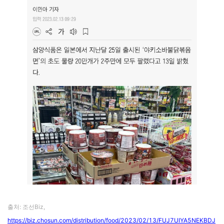
출처: 조선Biz,
https://biz.chosun.com/distribution/food/2023/02/13/FUJ7UIYA5NEKBDJ