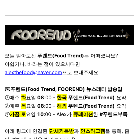
오늘 받아보신
푸렌드(Food Trend)
는 어떠셨나요?
아쉽거나, 바라는 점이 있으시다면
alexthefood@naver.com
으로 보내주세요.
✉️푸렌드(Food Trend, FOOREND) 뉴스레터 발송일
🕗매주
화
요일
08
:00 -
한국
푸렌드(Food Trend)
요약
🕗매주
목
요일
08
:00 -
해외
푸렌드(Food Trend)
요약
🕙
가끔 토
요일
10
:00 - Alex가
큐레이션
한
#푸렌드부록
아래 링크에 연결된
단체카톡방
과
인스타그램
을 통해, 좀