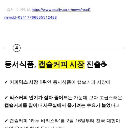
- 출처 : 이데일리,
https://www.edaily.co.kr/news/read?
newsId=03417766635512488
동서식품,
캡슐커피 시장
진출☕️
⠀
✔
커피믹스 시장 1위
인 동서식품이 캡슐커피 시장에
⠀
✔
믹스커피 인기가 점차 줄어드는
가운데 보다 고급스러운
캡슐커피를 집이나 사무실에서 즐기려는 수요가 늘었다
고
⠀
✔ 캡슐커피 '카누 바리스타'를 2월 16일부터 전국 대형마