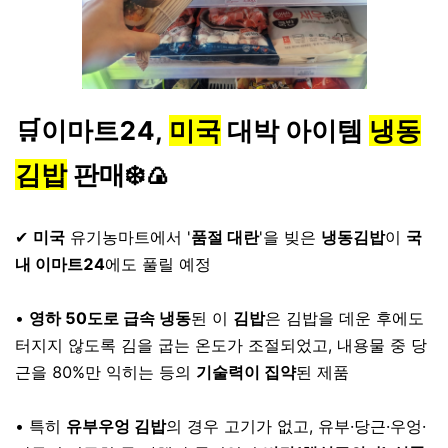
🛒이마트24,
미국
대박 아이템
냉동
김밥
판매❄️🍙
⠀
✔
미국
유기농마트에서 '
품절 대란
'을 빚은
냉동김밥
이
국
내 이마트24
에도 풀릴 예정
⠀
•
영하 50도로 급속 냉동
된 이
김밥
은 김밥을 데운 후에도
터지지 않도록 김을 굽는 온도가 조절되었고, 내용물 중 당
근을 80%만 익히는 등의
기술력이 집약
된 제품
⠀
• 특히
유부우엉 김밥
의 경우 고기가 없고, 유부·당근·우엉·