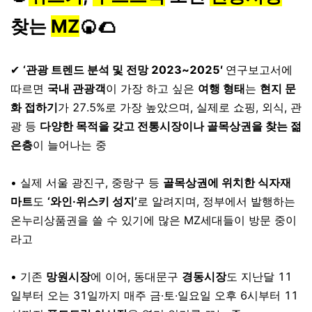
찾는
MZ
🍘🌮
⠀
✔
‘관광 트렌드 분석 및 전망 2023~2025′
연구보고서에
따르면
국내 관광객
이 가장 하고 싶은
여행 형태
는
현지 문
화 접하기
가 27.5%로 가장 높았으며, 실제로 쇼핑, 외식, 관
광 등
다양한 목적을 갖고 전통시장이나 골목상권을 찾는 젊
은층
이 늘어나는 중
⠀
• 실제 서울 광진구, 중랑구 등
골목상권에 위치한 식자재
마트
도
‘와인·위스키 성지’
로 알려지며, 정부에서 발행하는
온누리상품권을 쓸 수 있기에 많은 MZ세대들이 방문 중이
라고
⠀
• 기존
망원시장
에 이어, 동대문구
경동시장
도 지난달 11
일부터 오는 31일까지 매주 금·토·일요일 오후 6시부터 11