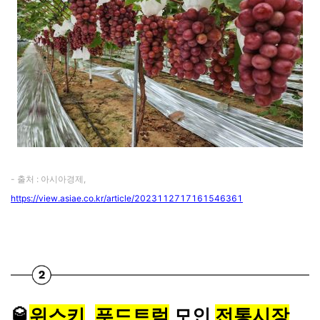
- 출처 : 아시아경제,
https://view.asiae.co.kr/article/2023112717161546361
🥃
위스키
,
푸드트럭
모인
전통시장