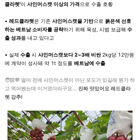
클라렛'
이
샤인머스캣 이상의 가격
으로 수출 호황
⠀
•
레드클라렛
은 기존
샤인머스캣을 기반
으로
붉은색 선호
하는 베트남 소비자를 공략
하기 위해 육성, 시범 보급해
수
출 성과
를 내고 있다고
⠀
• 실제
수출
시
샤인머스캣보다 2~3배 비싼
2kg당 12만원
에 계약이 성사돼 약 1t 정도를
베트남에 수출
⠀
🧑🏻💬 얼마 전에 샤인머스캣이 아닌 포도가 있길래 뭔가 하
고 먹어봤는데 이거였더라구요...
진짜 맛있어요 레드클라
렛 강추!