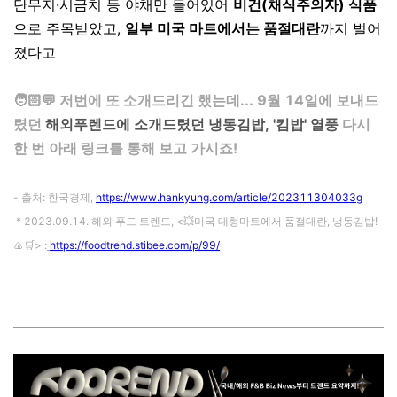
단무지·시금치 등 야채만 들어있어
비건(채식주의자) 식품
으로 주목받았고,
일부 미국 마트에서는 품절대란
까지 벌어
졌다고
⠀
🧑🏻💬 저번에 또 소개드리긴 했는데... 9월 14일에 보내드
렸던
해외푸렌드에 소개드렸던 냉동김밥, '킴밥' 열풍
다시
한 번 아래 링크를 통해 보고 가시죠!
⠀
- 출처: 한국경제,
https://www.hankyung.com/article/202311304033g
* 2023.09.14. 해외 푸드 트렌드, <💥미국 대형마트에서 품절대란, 냉동김밥!
🍙🛒> :
https://foodtrend.stibee.com/p/99/