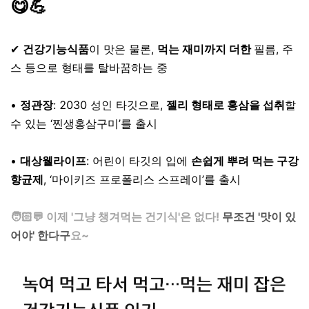
😋💪
⠀
✔
건강기능식품
이 맛은 물론,
먹는 재미까지 더한
필름, 주
스 등으로 형태를 탈바꿈하는 중
⠀
•
정관장
: 2030 성인 타깃으로,
젤리 형태로 홍삼을 섭취
할
수 있는 ‘찐생홍삼구미’를 출시
⠀
•
대상웰라이프
: 어린이 타깃의 입에
손쉽게 뿌려 먹는 구강
향균제
, ‘마이키즈 프로폴리스 스프레이’를 출시
⠀
🧑🏻💬 이제 '그냥 챙겨먹는 건기식'은 없다!
무조건 '맛이 있
어야' 한다구
요~