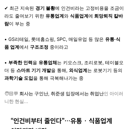
⠀
✔ 최근 지속된
경기 불황
에 인건비라는 고정비용을 조금이
라도 줄여보기 위한
유통업계
와
식품업계
에
희망퇴직 칼바
람
이 부는 중
⠀
• GS리테일, 롯데홈쇼핑, SPC, 매일유업 등 많은
유통‧식
품 업계
에서
구조조정
중이라고
⠀
•
부족한 인력
을
유통업체
는 키오스크, 조리로봇, 테이블오
더 등
스마트 기기 개발
을 통해,
외식업계
는 로봇기기 등의
과학기술 도입
을 통해 극복해나가는 중
⠀
🧑🏻💬
회사는 구인난, 취준생 입장에서는 취업난
인 아이러
니한 현실...