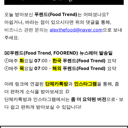
오늘 받아보신
푸렌드(Food Trend)
는 어떠셨나요?
아쉽거나, 바라는 점이 있으시다면 위의 댓글을 통해,
비즈니스 관련 문의는
alexthefood@naver.com
으로 보내
주세요.
✉️푸렌드(Food Trend, FOOREND) 뉴스레터 발송일
🕗매주
화
요일
07
:00 -
한국
푸렌드(Food Trend)
요약
🕗매주
목
요일
07
:00 -
해외
푸렌드(Food Trend)
요약
아래 링크에 연결된
단체카톡방
과
인스타그램
을 통해, 좀
더 편하게 소식을 받아보세요 :D
단체카톡방과 인스타그램에서는
좀 더 요약된 버전
으로- 보
다 쉽고 편하게 받아보실 수 있답니다!