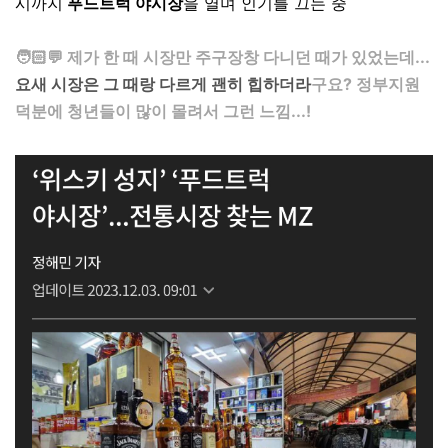
시까지
푸드트럭 야시장
을 열며 인기를 끄는 중
⠀
🧑🏻💬 제가 한 때 시장만 주구장창 다니던 때가 있었는데...
요새 시장은 그 때랑 다르게 괜히 힙하더라
구요? 정부지원
덕분에 청년들이 많이 몰려서 그런 느낌...!