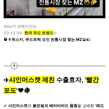
Alex가 전해드리는
23.12.05.
한국 푸드 트렌드
✨
🥃🍷위스키, 푸드트럭 모인 전통시장 찾는 MZ🍘🌮
✈️
샤인머스캣 제친
수출효자, '
빨간
포도
'❤️🍇
⠀
✔
샤인머스캣
과
붉은빛의 베리바라드 품종
을 교배한
'레드